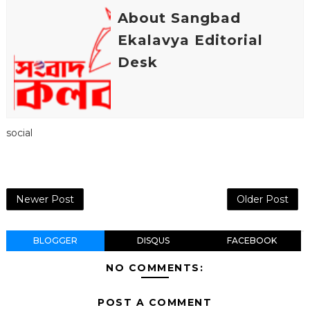
o
r
p
e
About Sangbad
k
p
s
t
Ekalavya Editorial
Desk
social
Newer Post
Older Post
BLOGGER
DISQUS
FACEBOOK
NO COMMENTS:
POST A COMMENT