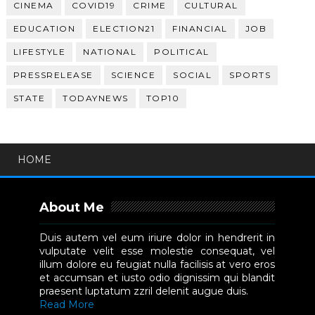
CINEMA
COVID19
CRIME
CULTURAL
EDUCATION
ELECTION21
FINANCIAL
JOB
LIFESTYLE
NATIONAL
POLITICAL
PRESSRELEASE
SCIENCE
SOCIAL
SPORTS
STATE
TODAYNEWS
TOP10
HOME
About Me
Duis autem vel eum iriure dolor in hendrerit in
vulputate velit esse molestie consequat, vel
illum dolore eu feugiat nulla facilisis at vero eros
et accumsan et iusto odio dignissim qui blandit
praesent luptatum zzril delenit augue duis.
Read More