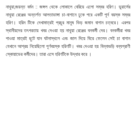
নাথুয়া,জয়ন্ত বর্মন :: জঙ্গল থেকে লোকালে বেরিয়ে এলো সম্বর হরিণ। ডুয়ার্সের
নাথুয়া রেঞ্জের অন্তর্গত আলতাডাঙ্গা চা-বাগানে ঢুকে পরে একটি পূর্ন বয়স্ক সম্বর
হরিণ। হরিন টিকে দেখামাত্রই প্রচুর মানুষ ভিড় জমান বাগান চত্বরে। এরপর
স্থানীয়দের তৎপরতায় খবর দেওয়া হয় নাথুয়া রেঞ্জের বনকর্মী দের। বনকর্মীরা খবর
পাওয়া মাত্রই ছুটে যান ঘটনাস্থলে এবং জাল দিয়ে ঘিরে ফেলেন সেই চা বাগান
যেখানে আশ্রয় নিয়েছিলো পূর্ণবয়স্ক হরিণটি। খবর দেওয়া হয় বিন্নাগুড়ি বন্যপ্রাণী
স্কোয়াডের কর্মীদের। তারা এসে হরিণটিকে উদ্ধার করে ।