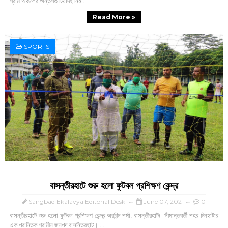
গ্রাম অঞ্চলের অন্তর্গত টিয়াদহ নিম...
Read More »
SPORTS
বাসন্তীরহাটে শুরু হলো ফুটবল প্রশিক্ষণ কেন্দ্র
Sangbad Ekalavya Editorial Desk
June 07, 2021
0
বাসন্তীরহাটে শুরু হলো ফুটবল প্রশিক্ষণ কেন্দ্র অরবিন্দ শর্মা, বাসন্তীরহাটঃ সীমান্তবর্তী শহর দিনহাটার
এক প্রান্তিক গ্রামীন জনপদ বাসন্তিরহাট। ...