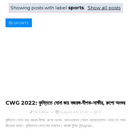
Showing posts with label
sports
.
Show all posts
SPORTS
CWG 2022: কুস্তিতে সোনা জয় বজরঙ্গ-দীপক-সাক্ষীর, রুপো অংশুর
SE Editor
August 06, 2022
0
কুস্তিতে সোনা জয় বজরঙ্গ-দীপক, রুপো অংশুর কমনওয়েলথ গেমসে ভারোত্তোলন থেকে দশ পদক
জিতেছে ভারত। কুস্তিতেও সোনা জয় ভারতের। বজরঙ্গ পুনিয়া (Bajran...