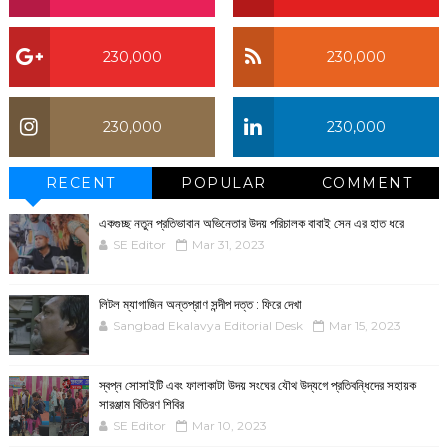
230,000
230,000
230,000
230,000
RECENT
POPULAR
COMMENT
একগুচ্ছ নতুন প্রতিভাবান অভিনেতার উদয় পরিচালক বাবাই সেন এর হাত ধরে
SE Editor
Mar 31, 2023
লিটল ম্যাগাজিন অন্তপ্রাণ সন্দীপ দত্ত : ফিরে দেখা
Sangbad Ekalavya Editorial Desk
Mar 15, 2023
স্বপ্ন সোসাইটি এবং ফালাকাটা উদয় সংঘের যৌথ উদ্যগে প্রতিবন্ধিদের সহায়ক
সারঞ্জাম বিতিরণ শিবির
SE Editor
Mar 10, 2023