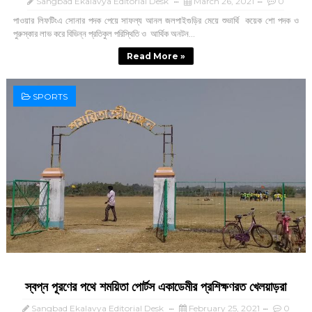
Sangbad Ekalavya Editorial Desk
March 26, 2021
0
পাওয়ার লিফটিংএ সোনার পদক পেয়ে সাফল্য আনল জলপাইগুড়ির মেয়ে শুভার্থি কয়েক শো পদক ও
পুরুস্কার লাভ করে বিভিন্ন প্রতিকুল পরিস্থিতি ও আর্থিক অনটন...
Read More »
SPORTS
স্বপ্ন পূরণের পথে শময়িতা পোর্টস একাডেমীর প্রশিক্ষণরত খেলয়াড়রা
Sangbad Ekalavya Editorial Desk
February 25, 2021
0