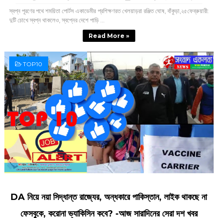
স্বপ্ন পূরণের পথে শময়িতা পোর্টস একাডেমীর প্রশিক্ষণরত খেলয়াড়রা রঞ্জিত ঘোষ, বাঁকুড়া,২৫ফেব্রুয়ারী:
দুটি চোখে স্বপ্ন থাকলেও, স্বপ্নের দেশে পাড়ি ...
Read More »
TOP10
DA নিয়ে নয়া সিদ্ধান্ত রাজ্যের, অন্ধকারে পাকিস্তান, লাইক থাকছে না
ফেসবুকে, করোনা ভ্যাকিসিন কবে? -আজ সারাদিনের সেরা দশ খবর