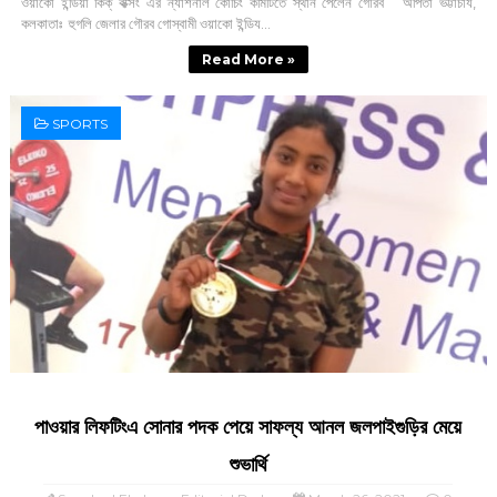
ওয়াকো ইন্ডিয়া কিক্‌ বক্সিং এর ন্যাশনাল কোচিং কমিটিতে স্থান পেলেন গৌরব অর্পিতা ভট্টাচার্য,
কলকাতাঃ হুগলি জেলার গৌরব গোস্বামী ওয়াকো ইন্ডিয...
Read More »
SPORTS
পাওয়ার লিফটিংএ সোনার পদক পেয়ে সাফল্য আনল জলপাইগুড়ির মেয়ে
শুভার্থি