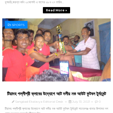
ধূপগুড়ি,জয়ন্ত বর্মন ২২আগস্ট এ মাসের ২৬ ও ২৭ তারিখ...
Read More »
SPORTS
টিয়াদহ পল্লীশ্রী ক্লাবের উদ্যোগে আট দলীয় নক আউট ফুটবল টুর্নামেন্ট
Sangbad Ekalavya Editorial Desk
July 13, 2021
0
টিয়াদহ পল্লীশ্রী ক্লাবের উদ্যোগে আট দলীয় নক আউট ফুটবল টুর্নামেন্ট সাহেবগঞ্জ থানার কিশামত দশ