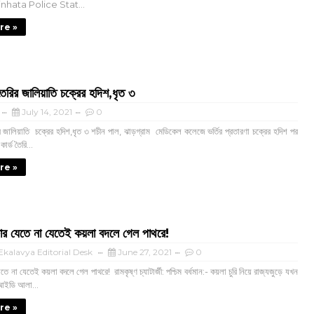
 Dinhata Police Stat...
re »
তৈরির জালিয়াতি চক্রের হদিশ,ধৃত ৩
July 14, 2021
0
র জালিয়াতি চক্রের হদিশ,ধৃত ৩ শচীন পাল, ঝাড়গ্রাম মেডিকেল কলেজে ভর্তির প্রতারণা চক্রের হদিশ পর
র্ড তৈরি...
re »
ার যেতে না যেতেই কয়লা বদলে গেল পাথরে!
kalavya Editorial Desk
June 27, 2021
0
ে না যেতেই কয়লা বদলে গেল পাথরে! রামকৃষ্ণ চ্যাটার্জী: পশ্চিম বর্ধমান:- কয়লা চুরি নিয়ে রাজ্যজুড়ে যখন
আইডি আলা...
re »