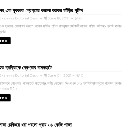
্র সহ এক যুবককে গ্রেপ্তার করলো বরাকর ফাঁড়ির পুলিশ
kalavya Editorial Desk
June 19, 2021
0
 এক যুবককে গ্রেপ্তার করলো বরাকর ফাঁড়ির পুলিশ রামকৃষ্ণ চ্যাটার্জী:বরাকর: পশ্চিম বর্ধমান:- কুলটি থানার
তর্গত...
re »
 ব্যক্তিকে গ্রেপ্তার বামনহাটে
kalavya Editorial Desk
June 04, 2021
0
ক্তিকে গ্রেপ্তার বামনহাটে সাহেবগঞ্জ, সমীর হোসেনঃ বিএসএফ ১২৯ ব্যাটালিয়ান সূত্রে গতকাল বুধবার
াদ বামনহাট 2 ন...
re »
নাকা চেকিংয়ে ধরা পরলো প্রায় ৩১ কেজি গাজা