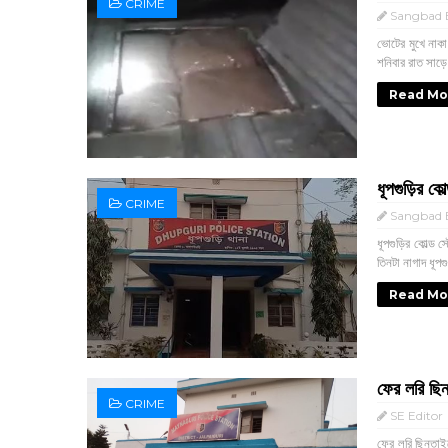
CRIME
Sangbad E
ভোটের মুখে নাকা
শনিবার রাত সাড়ে
Read Mo
ধূপগুড়ির ক
CRIME
Sangbad E
ধূপগুড়ির কোল্ড 
তিনটা নাগাদ ধূপগুড
Read Mo
ফের লরি ছিন
CRIME
SE Editor
ফের লরি ছিনতাইয়