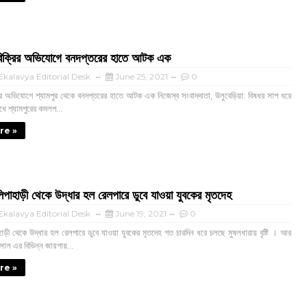
বিক্রির অভিযোগে বনদপ্তরের হাতে আটক এক
kalavya Editorial Desk
June 25, 2021
0
ির অভিযোগে শ্যামপুর থেকে বনদপ্তরের হাতে আটক এক নিজেস্ব সংবাদদাতা, উলুবেড়িয়া: বিষধর সাপ ধরে
ধে শ্যামপুরের কমলপ...
re »
পাহাড়ী থেকে উদ্ধার হল রেলপারে ডুবে যাওয়া যুবকের মৃতদেহ
kalavya Editorial Desk
June 19, 2021
0
ড়ী থেকে উদ্ধার হল রেলপারে ডুবে যাওয়া যুবকের মৃতদেহ গত চারদিন ধরে চলছে মুষলধারায় বৃষ্টি । আর
ল এর বিভিন্ন জায়গায়...
re »