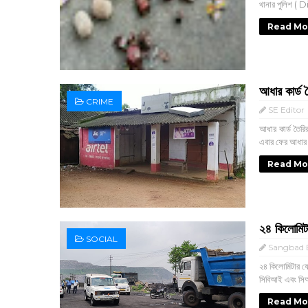
থানার পুলিশ (
Read Mo
আধার কার্ড 
CRIME
SE Editor
আধার কার্ড তৈরি
এবার ফের আধার কা
Read Mo
২৪ কিলোমিট
SOCIAL
Sangbad E
২৪ কিলোমিটার যেত
সিবিআই এবং সি
Read Mo