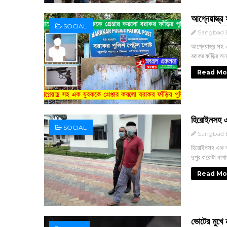
আগ্নেয়াস্ত
SOCIAL
Sangbad E
আগ্নেয়াস্ত্র সহ
বরাকর ফাঁড়ির অন্
Read Mo
হিরোইনসহ এক
SOCIAL
Sangbad E
হিরোইনসহ এক ব্য
দুপুর বারোটা নাগ
Read Mo
ভোটের মুখে 