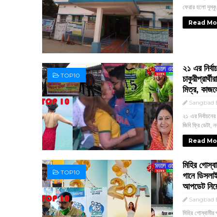
ফেরার হলো দূস্কৃ.
Read Mo
২১ এর নির্ব
TOP10
চাকুরীপ্রার্
মিত্র, কাজ
Sangbad E
২১ এর নির্বাচনে
জিবি ফ্রি ডেটা, নত
Read Mo
মিহির গোস্বা
TOP10
গানে ডিসলাই
আপডেট নি
Sangbad E
মিহির গোস্বামীর