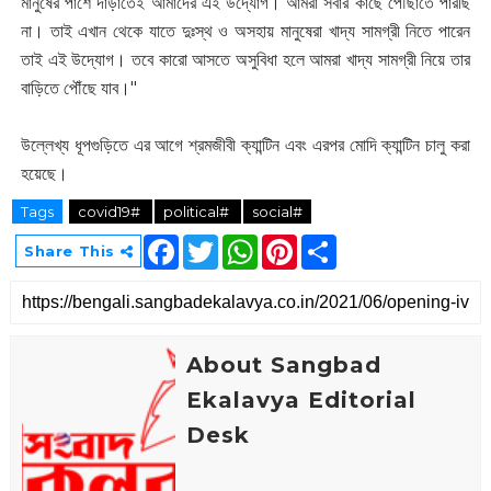
মানুষের পাশে দাড়াতেই আমাদের এই উদ্যোগ। আমরা সবার কাছে পৌঁছাতে পারছি
না। তাই এখান থেকে যাতে দুঃস্থ ও অসহায় মানুষেরা খাদ্য সামগ্রী নিতে পারেন
তাই এই উদ্যোগ। তবে কারো আসতে অসুবিধা হলে আমরা খাদ্য সামগ্রী নিয়ে তার
বাড়িতে পৌঁছে যাব।"
উল্লেখ্য ধূপগুড়িতে এর আগে শ্রমজীবী ক্যান্টিন এবং এরপর মোদি ক্যান্টিন চালু করা
হয়েছে।
Tags
covid19#
political#
social#
F
T
W
P
S
Share This
a
w
h
i
h
c
i
a
n
a
e
t
t
t
r
b
t
s
e
e
o
e
A
r
o
r
p
e
About Sangbad
k
p
s
t
Ekalavya Editorial
Desk