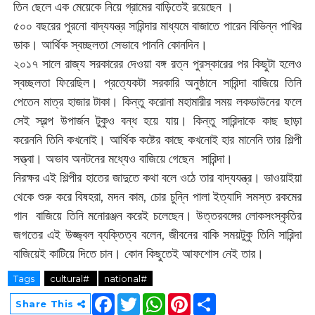
তিন ছেলে এক মেয়েকে নিয়ে গ্রামের বাড়িতেই রয়েছেন ।
৫০০ বছরের পুরনো বাদ্যযন্ত্র সারিন্দার মাধ্যমে বাজাতে পারেন বিভিন্ন পাখির
ডাক। আর্থিক স্বচ্ছলতা সেভাবে পাননি কোনদিন।
২০১৭ সালে রাজ্য সরকারের দেওয়া বঙ্গ রত্ন পুরস্কারের পর কিছুটা হলেও
স্বচ্ছলতা ফিরেছিল। প্রত্যেকটা সরকারি অনুষ্ঠানে সারিন্দা বাজিয়ে তিনি
পেতেন মাত্র হাজার টাকা। কিন্তু করোনা মহামারীর সময় লকডাউনের ফলে
সেই স্বল্প উপার্জন টুকুও বন্ধ হয়ে যায়। কিন্তু সারিন্দাকে কাছ ছাড়া
করেননি তিনি কখনোই। আর্থিক কষ্টের কাছে কখনোই হার মানেনি তার শিল্পী
সত্ত্বা। অভাব অনটনের মধ্যেও বাজিয়ে গেছেন সারিন্দা।
নিরক্ষর এই শিল্পীর হাতের জাদুতে কথা বলে ওঠে তার বাদ্যযন্ত্র। ভাওয়াইয়া
থেকে শুরু করে বিষহরা, মদন কাম, চোর চুন্নি পালা ইত্যাদি সমস্ত রকমের
গান বাজিয়ে তিনি মনোরঞ্জন করেই চলেছেন। উত্তরবঙ্গের লোকসংস্কৃতির
জগতের এই উজ্জ্বল ব্যক্তিত্ব বলেন, জীবনের বাকি সময়টুকু তিনি সারিন্দা
বাজিয়েই কাটিয়ে দিতে চান। কোন কিছুতেই আফশোস নেই তার।
Tags
cultural#
national#
F
T
W
P
S
Share This
a
w
h
i
h