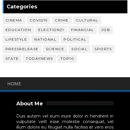
Categories
CINEMA
COVID19
CRIME
CULTURAL
EDUCATION
ELECTION21
FINANCIAL
JOB
LIFESTYLE
NATIONAL
POLITICAL
PRESSRELEASE
SCIENCE
SOCIAL
SPORTS
STATE
TODAYNEWS
TOP10
HOME
About Me
Duis autem vel eum iriure dolor in hendrerit in
vulputate velit esse molestie consequat, vel
illum dolore eu feugiat nulla facilisis at vero eros