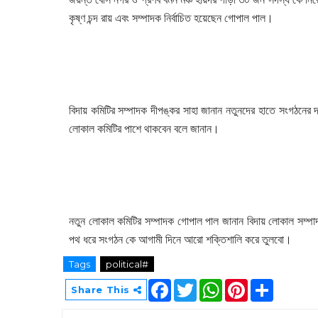
কৃষ্ণ চন্দ রায় এবং সম্পাদক নির্বাচিত হয়েছেন গোপাল পাল।
বিদায় কমিটির সম্পাদক দীপঙ্কর সাহা জানান নতুনদের হাতে সংগঠনের
লোকাল কমিটির পাশে থাকবেন বলে জানান।
নতুন লোকাল কমিটির সম্পাদক গোপাল পাল জানান বিদায় লোকাল সম্প
পথ ধরে সংগঠন কে আগামী দিনে আরো শক্তিশালি করে তুলবো।
Tags
political#
F
T
W
P
S
Share This
a
w
h
i
h
c
i
a
n
a