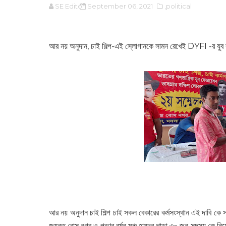
SE Editor
September 06, 2021
,political
আর নয় অনুদান, চাই শিল্প-এই স্লোগানকে সামন রেখেই DYFI -র যুব 
আর নয় অনুদান চাই শিল্প চাই সকল বেকারের কর্মসংস্থান এই দাবি ক
জয়ন্ত বোস নগর ও প্রণব বর্মন মঞ্চ হায়দর পাড়া ৩০ জন সদস্য কে নি