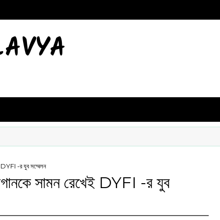
LAVYA
 DYFI -র যুব সম্মেলন
লোগানকে সামন রেখেই DYFI -র যুব